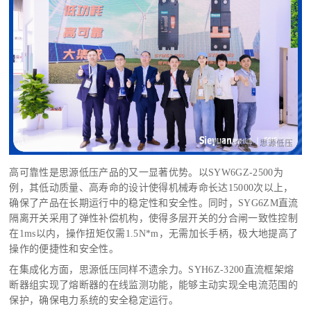
高可靠性是思源低压产品的又一显著优势。以
SYW6GZ-2500为
例，其低动质量、高寿命的设计使得机械寿命长达15000次以上，
确保了产品在长期运行中的稳定性和安全性。
同时，SYG6ZM直流
隔离开关采用了弹性补偿机构，使得多层开关的分合闸一致性控制
在1ms以内，操作扭矩仅需1.5N*m，无需加长手柄，极大地提高了
操作的便捷性和安全性。
在集成化方面，思源低压同样不遗余力。
SYH6Z-3200直流框架熔
断器组实现了熔断器的在线监测功能，能够主动实现全电流范围的
保护，确保电力系统的安全稳定运行。